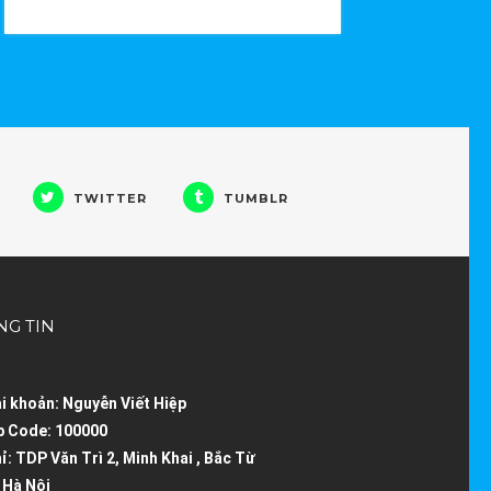
TWITTER
TUMBLR
NG TIN
ài khoản:
Nguyễn Viết Hiệp
p Code:
100000
hỉ:
TDP Văn Trì 2, Minh Khai , Bắc Từ
 Hà Nội