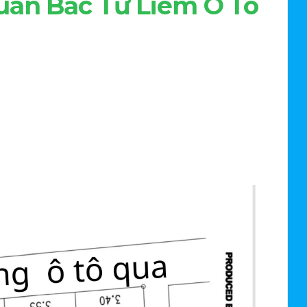
uán Bắc Từ Liêm Ô Tô