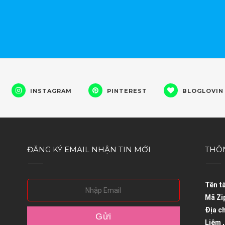
INSTAGRAM
PINTEREST
BLOGLOVIN
ĐĂNG KÝ EMAIL NHẬN TIN MỚI
THÔ
Tên t
Mã Zi
Địa c
Liêm ,