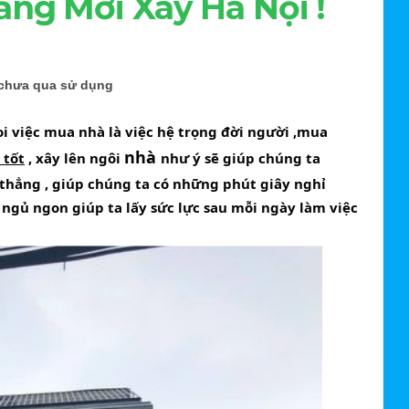
ng Mới Xây Hà Nội !
 chưa qua sử dụng
i việc 
mua nhà
 là việc hệ trọng đời người ,mua 
nhà 
 tốt
 , xây lên ngôi 
như ý sẽ giúp chúng ta 
thẳng , giúp chúng ta có những phút giây nghỉ 
 ngủ ngon giúp ta lấy sức lực sau mỗi ngày làm việc 