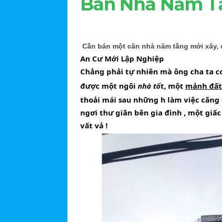
Bán Nhà Năm Tầ
Cần bán một căn nhà năm tầng mới xây
,
An Cư Mới Lập Nghiệp
Chẳng phải tự nhiên mà ông cha ta co
được một ngôi 
nhà tố
t, một 
mảnh đất
thoải mái sau những h làm việc căng 
ngơi thư giãn bên gia đình , một giấc
vất vả !